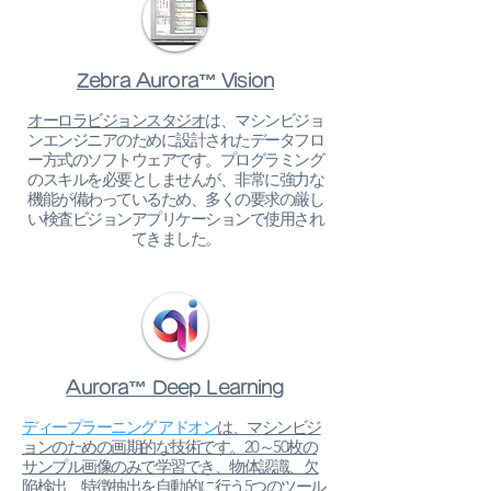
Zebra Aurora™️ Vision
​オーロラビジョンスタジオ
は、マシンビジョ
ンエンジニアのために設計されたデータフロ
ー方式のソフトウェアです。プログラミング
のスキルを必要としませんが、非常に強力な
機能が備わっているため、多くの要求の厳し
い検査ビジョンアプリケーションで使用され
てきました。
Aurora™️ Deep Learning
ディープラーニング アドオン
は、マシンビジ
ョンのための画期的な技術です。20～50枚の
サンプル画像のみで学習でき、物体認識、欠
陥検出、特徴抽出を自動的に行う5つのツール