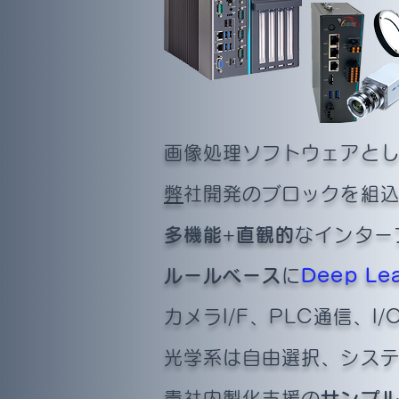
画像処理ソフトウェアと
弊
社開発のブロックを組込
多機能
+
直観的
なインター
ルールベース
に
Deep Le
カメラI/F、PLC通信、
光学系は自由選択、シス
貴社内製化支援の
サンプ