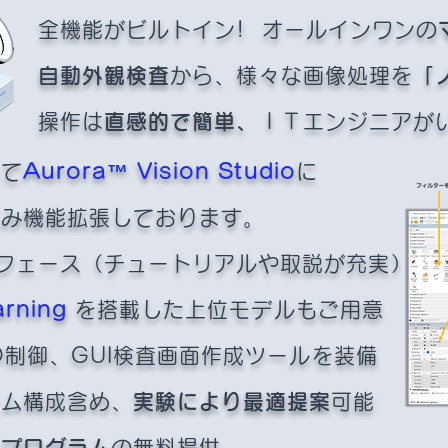
全機能がビルトイン! オールインワンの
自動外観検査
から、様々な画像処理を
「
操作は
直感的で簡単、
ＩＴエンジニアが
して
Aurora™️ Vision Studio
に
み機能拡張しております。​
フェース（チュートリアルや取説が充実）
arning
を搭載した上位モデルもご用意
I/O制御、GUI検査画面作成ツールを装備
テム構成含め、
実験により最適提案
可能
ルプログラム
の無料提供