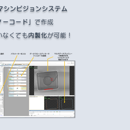
マシンビジョンシステム
ノーコード」
で作成
いなくても
内製化
が可能！