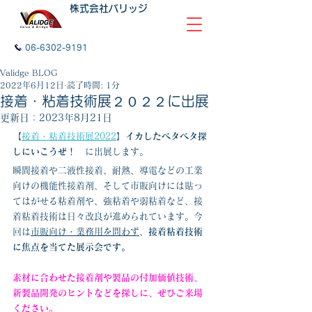
株式会社バリッジ
06-6302-9191
Validge BLOG
2022年6月12日
読了時間: 1分
接着・粘着技術展２０２２に出展
更新日：
2023年8月21日
【
接着・粘着技術展2022
】
イカしたベタベタ探
しにいこうぜ！　
に出展します。
瞬間接着や二液性接着、耐熱、導電などの工業
向けの機能性接着剤、そして市販向けには貼っ
てはがせる粘着剤や、強粘着や弱粘着など、接
着粘着技術は日々改良が進められています。今
回は
市販向け・業務用を問わず
、
接着粘着技術
に焦点を当てた展示会です。
素材に合わせた接着剤や製品の付加価値技術、
新製品開発のヒントなどを探しに、ぜひご来場
ください。